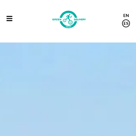
Reparto de comida
EN
ES
a domicilio en Ibiza